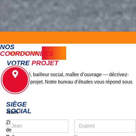
NOS
COORDONNÉES
NOUS ÉCRIRE
VOTRE
PROJET
Collectivité, bailleur social, maître d’ouvrage — décrivez-
nous votre projet. Notre bureau d’études vous répond sous
48h.
SIÈGE
SOCIAL
Nom
*
ZI
de