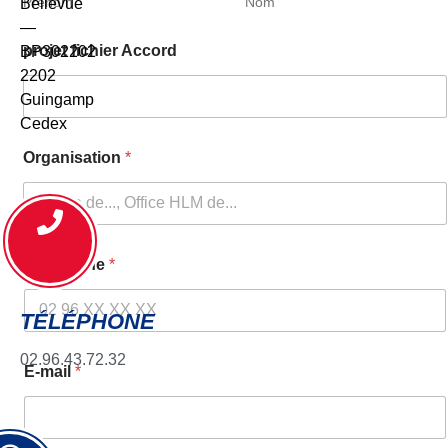
Prénom
Nom
Bellevue
—
projet fichier Accord
BP302202
2202
Guingamp
Cedex
Organisation
*
Téléphone
*
TÉLÉPHONE
02.96.43.72.32
E-mail
*