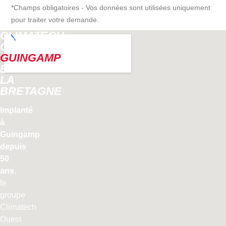
*Champs obligatoires - Vos données sont utilisées uniquement
pour traiter votre demande.
CLIMATECH
OUEST,
GUINGAMP
ET
LA
BRETAGNE
Implanté
à
Guingamp
depuis
50
ans
,
le
groupe
Climatech
Ouest