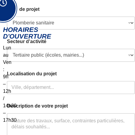
Type de projet
HORAIRES
D'OUVERTURE
Secteur d'activité
Lun
au
Ven
:
Localisation du projet
9h
–
12h
/
14h30
Description de votre projet
–
17h30